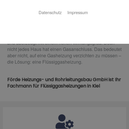
ROHRLEITUNGSBAU GMBH
Datenschutz
Impressum
Ihre Gasheizung auch ohne Gasanschluss
Eine Gasheizung bietet viele Vorteile: Sie ist günstig im
Betrieb, sorgt für gleichmäßige Wärme im ganzen Haus
und überzeugt mit einem hohen Wirkungsgrad. Doch
nicht jedes Haus hat einen Gasanschluss. Das bedeutet
aber nicht, auf eine Gasheizung verzichten zu müssen –
die Lösung: eine Flüssiggasheizung.
Förde Heizungs- und Rohrleitungsbau GmbH ist Ihr
Fachmann für Flüssiggasheizungen in Kiel